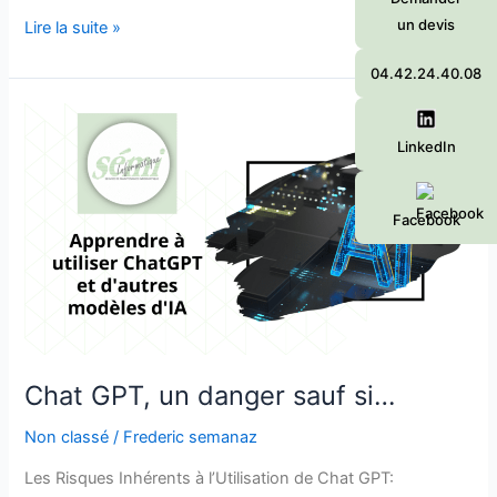
un devis
Lire la suite »
04.42.24.40.08
Chat
GPT,
LinkedIn
un
danger
Facebook
sauf
si…
Chat GPT, un danger sauf si…
Non classé
/
Frederic semanaz
Les Risques Inhérents à l’Utilisation de Chat GPT: