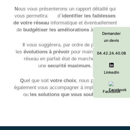
N
ous vous présenterons un rapport détaillé qui
vous permettra d´
identifier les faiblesses
de votre réseau
informatique et éventuellement
de
budgétiser les améliorations
à apporter.
Demander
un devis
I
l vous suggèrera, par ordre de priorité,
les
évolutions à prévoir
pour maintenir votre
04.42.24.40.08
réseau en parfait état de marche avec
une
securité maximum.
LinkedIn
Q
uel que soit
votre choix
, nous pourrons
également vous accompagner à implémenter la
Facebook
ou
les solutions que vous souhaitez.