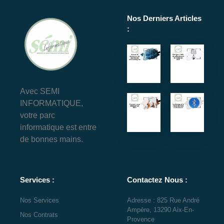
Nos Derniers Articles
:
Avec SEMI
INFORMATIQUE,
votre parc
informatique est entre
de bonnes mains.
Services :
Contactez Nous :
Nos Services
Adresse : 825 Rue André
Ampère, 13290 Aix-En-
Nos Contrats
Provence