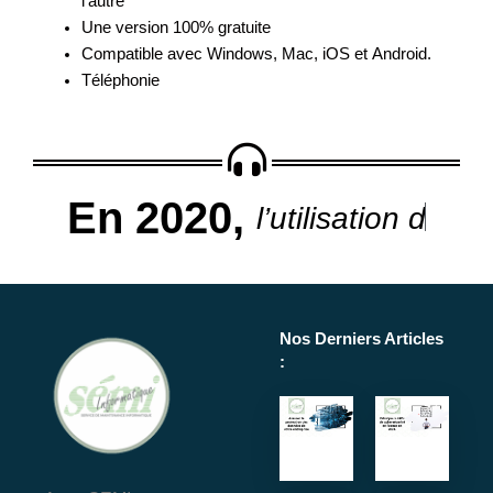
l’autre
Une version 100% gratuite
Compatible avec Windows, Mac, iOS et Android.
Téléphonie
En 2020,
l
’
u
t
i
l
i
s
a
t
i
o
n
d
e
Nos Derniers Articles
: